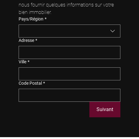
nous fournir quelques informations sur votre 
bien immobilier.
Adresse du bien
Pays/Région
*
Adresse
*
Ville
*
Code Postal
*
Suivant